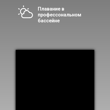
Плавание в
профессональном
бассейне