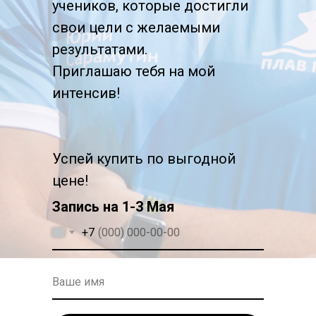
учеников, которые достигли
открытой воде.
свои цели с желаемыми
результатами.
Тренировки не только
Приглашаю тебя на мой
увеличивают выносливость,
интенсив!
но и придают сил и энергии
для повседневной жизни.
Успей купить по выгодной
цене!
Запись на 1-3 Мая
Организация
+7
выездов
Ваше имя