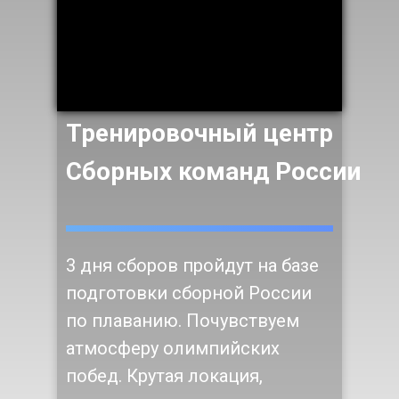
Тренировочный центр
Сборных команд России
3 дня сборов пройдут на базе
подготовки сборной России
по плаванию. Почувствуем
атмосферу олимпийских
побед. Крутая локация,