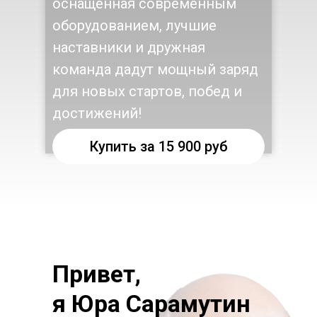
оснащенная современным
оборудованием, лучшие
наставники и дружная
команда дадут мощный заряд
для новых стартов, побед и
достижений!
Купить за 15 900 руб
Техника кроля
Привет,
Особое внимание мы уделяем
я Юра Сарамутин
проработке техники