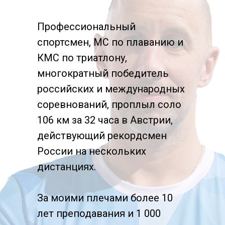
правильного плавания.
Профессиональный
спортсмен, МС по плаванию и
каждый месяц Вы будете
КМС по триатлону,
получать фото/видео
многократный победитель
материалы с разбором Вашей
российских и международных
техники плавания.
соревнований, проплыл соло
106 км за 32 часа в Австрии,
действующий рекордсмен
Тренировка
России на нескольких
выносливости
дистанциях.
За моими плечами более 10
Выносливость — один из
лет преподавания и 1 000
самых важных показателей на