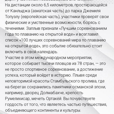
На дистанции около 6,5 километров, простирающейся
от Канлыджа (азиатская часть) до парка Джемиля
Топузлу (европейская часть), участники проверят свои
физические и умственные возможности, борясь с
течениями. Заплыв признали «Лучшим соревнованием
года по плаванию на открытой воде» и возглавил
список «100 лучших соревнований мира по плаванию
на открытой воде», это событие обязательно стоит
включить в свой календарь.
Участие в этом международном мероприятии,
которое собирает тысячи пловцов из 78 стран, — это
не просто спортивное соревнование, а достижение
успеха, который войдет в историю. Плывя среди
неповторимой красоты Стамбульского пролива, где
на берегах сохранились памятники османской эпохи,
например, дворец Долмабахче, крепость
Румелихисар, мечеть Ортакёй. Вы почувствуете
гордость от того, что являетесь частью путешествия,
объединяющего континенты и культуры.